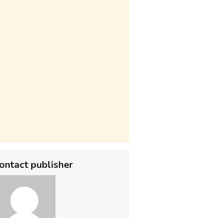
ontact publisher