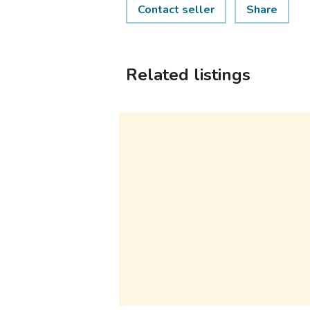
Contact seller
Share
Related listings