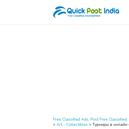
Free Classified Ads, Post Free Classified, 
>
Art - Collectibles
>
Турниры в онлайн-