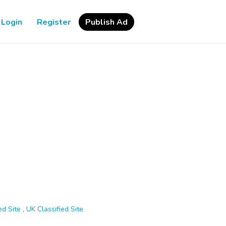
Login
Register
Publish Ad
d Site , UK Classified Site