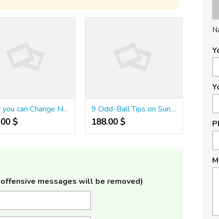
N
Y
Y
How you can Change NuTone Bathroom Fan Motor
9 Odd-Ball Tips on Sunrise Slots $100 No Deposit Bonus
.00 $
188.00 $
P
M
offensive messages will be removed)