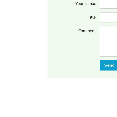
Your e-mail
Title
Comment
Send