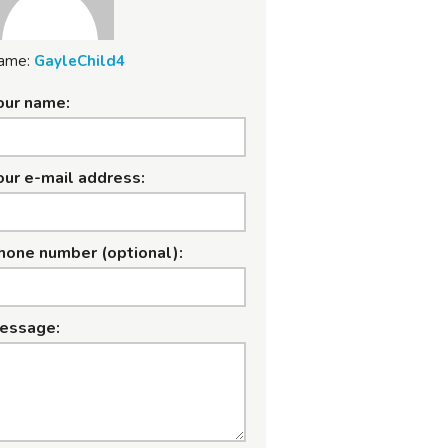
ame:
GayleChild4
our name:
our e-mail address:
hone number (optional):
essage: