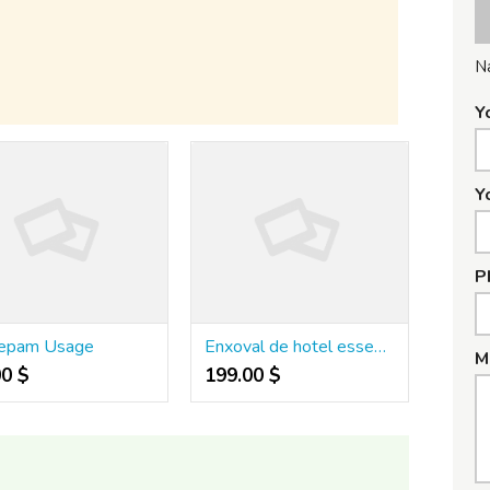
N
Y
Y
P
zepam Usage
Enxoval de hotel essencial para elevar o conforto e impressionar seus hóspedes
M
00 $
199.00 $