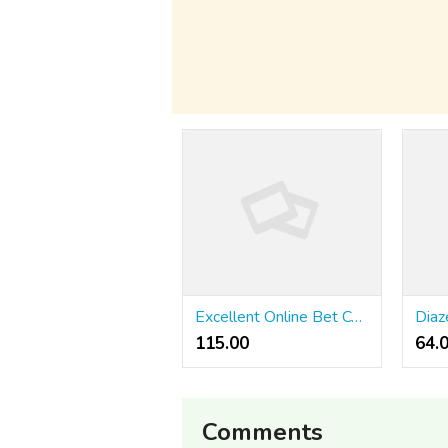
Excellent Online Bet Companion 77792175366125744618999
Dia
115.00 ₹
64.
Comments