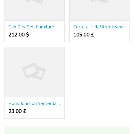
Can Sex Sell Furniture Singapore?
Corteiz - UK Streetwear
212.00 $
105.00 £
Boris Johnson Yesterday Ruled Out Following Italy
23.00 £