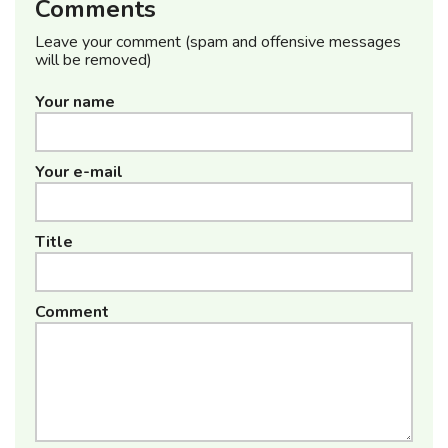
Comments
Leave your comment (spam and offensive messages
will be removed)
Your name
Your e-mail
Title
Comment