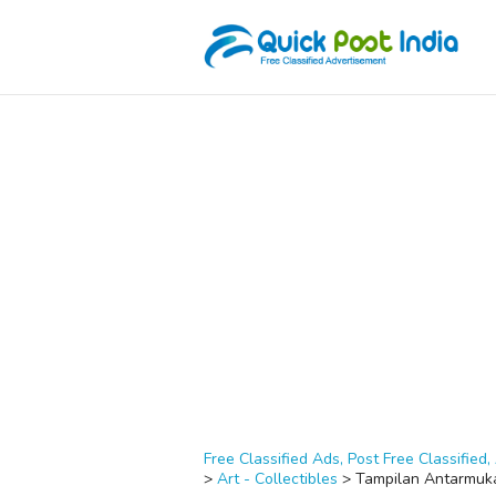
Free Classified Ads, Post Free Classified, 
>
Art - Collectibles
>
Tampilan Antarmuk