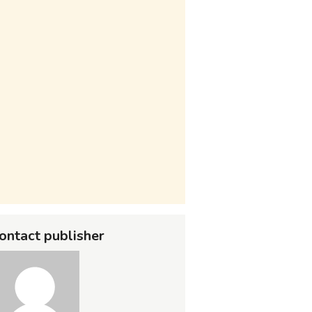
ontact publisher