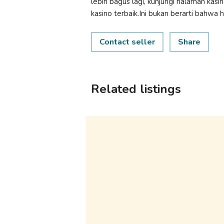
lebih bagus lagi, kunjungi halaman kas
kasino terbaik.Ini bukan berarti bahwa
Contact seller
Share
Related listings