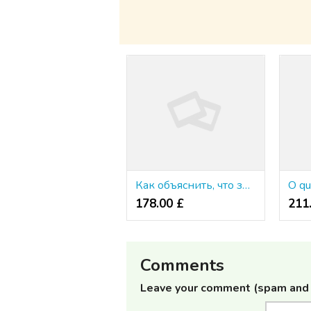
Как объяснить, что зеркала вебсайта казино zooma настолько важны для всех пользователей?
178.00 £
211
Comments
Leave your comment (spam and 