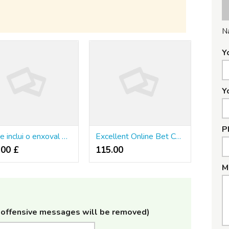
N
Y
Y
P
O que inclui o enxoval de um hotel para elevar o conforto dos hóspedes
Excellent Online Bet Companion 77792175366125744618999
.00 £
115.00 ₹
M
offensive messages will be removed)