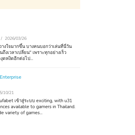
2026/03/26
้วางใจมากขึ้น บางคนบอกว่าเล่นที่นี่วัน
นถึงเวลาเปลี่ยน" เพราะทุกอย่างเร็ว
ุดหงิดอีกต่อไป...
Enterprise
5/10/21
ufabet เข้าสู่ระบบ exciting, with u31
ces available to gamers in Thailand.
de variety of games...