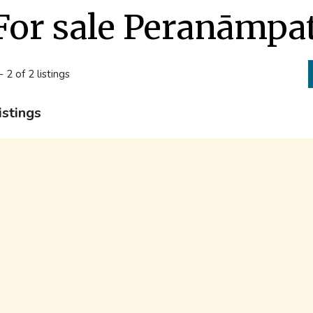
For sale Peranāmpa
- 2 of 2 listings
istings