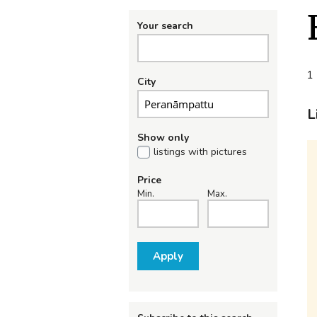
Your search
1 
City
L
Show only
listings with pictures
Price
Min.
Max.
Apply