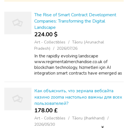
The Rise of Smart Contract Development
Companies: Transforming the Digital
Landscape
224.00 $
Art - Collectibles
Tāoru (Arunachal
Pradesh)
2026/07/26
In the rapidly evolving landscape
www.regimentalmerchandise.co.uk of
blockchain technology, hizmetleri için AI
integration smart contracts have emerged as
a revolutionary tool that is reshaping how
businesses operate, best소프트웨어 개발서비
스 engage with cust...
Как объяснить, что зеркала вебсайта
казино zooma настолько важны для всех
пользователей?
178.00 £
Art - Collectibles
Tāoru (Jharkhand)
2026/05/30