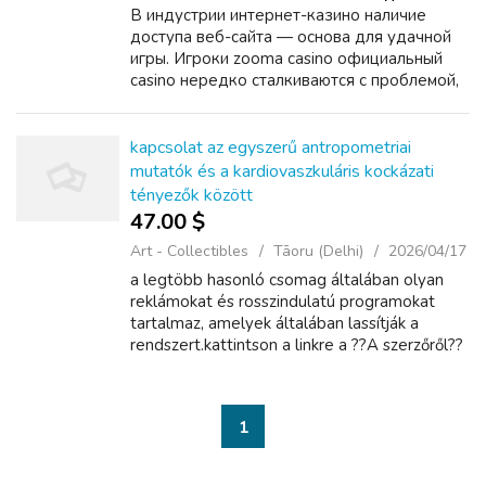
В индустрии интернет-казино наличие
доступа веб-сайта — основа для удачной
игры. Игроки zooma casino официальный
casino нередко сталкиваются с проблемой,
связанной с блоком основного вебсайта по
решению регуляторов. Здесь на помощь
прийдут зеркала — ...
kapcsolat az egyszerű antropometriai
mutatók és a kardiovaszkuláris kockázati
tényezők között
47.00 $
Art - Collectibles
Tāoru (Delhi)
2026/04/17
a legtöbb hasonló csomag általában olyan
reklámokat és rosszindulatú programokat
tartalmaz, amelyek általában lassítják a
rendszert.kattintson a linkre a ??A szerzőről??
szakaszt a cikk vége után, hogy elkezdhesse
nézni az ingyenes élő fox televíziót ...
1