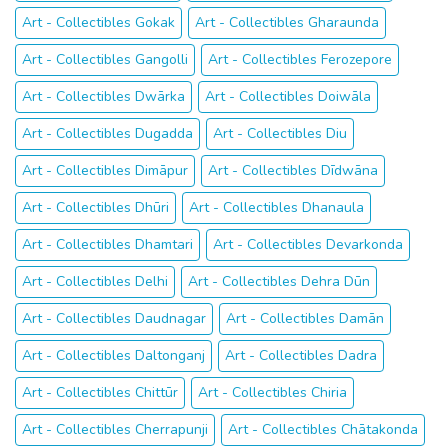
Art - Collectibles Gokak
Art - Collectibles Gharaunda
Art - Collectibles Gangolli
Art - Collectibles Ferozepore
Art - Collectibles Dwārka
Art - Collectibles Doiwāla
Art - Collectibles Dugadda
Art - Collectibles Diu
Art - Collectibles Dimāpur
Art - Collectibles Dīdwāna
Art - Collectibles Dhūri
Art - Collectibles Dhanaula
Art - Collectibles Dhamtari
Art - Collectibles Devarkonda
Art - Collectibles Delhi
Art - Collectibles Dehra Dūn
Art - Collectibles Daudnagar
Art - Collectibles Damān
Art - Collectibles Daltonganj
Art - Collectibles Dadra
Art - Collectibles Chittūr
Art - Collectibles Chiria
Art - Collectibles Cherrapunji
Art - Collectibles Chātakonda