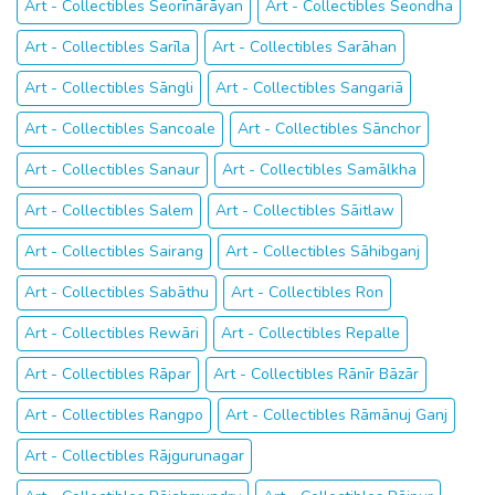
Art - Collectibles Seorīnārāyan
Art - Collectibles Seondha
Art - Collectibles Sarīla
Art - Collectibles Sarāhan
Art - Collectibles Sāngli
Art - Collectibles Sangariā
Art - Collectibles Sancoale
Art - Collectibles Sānchor
Art - Collectibles Sanaur
Art - Collectibles Samālkha
Art - Collectibles Salem
Art - Collectibles Sāitlaw
Art - Collectibles Sairang
Art - Collectibles Sāhibganj
Art - Collectibles Sabāthu
Art - Collectibles Ron
Art - Collectibles Rewāri
Art - Collectibles Repalle
Art - Collectibles Rāpar
Art - Collectibles Rānīr Bāzār
Art - Collectibles Rangpo
Art - Collectibles Rāmānuj Ganj
Art - Collectibles Rājgurunagar