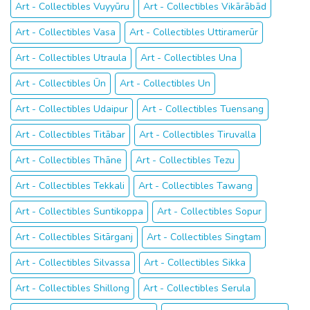
Art - Collectibles Vuyyūru
Art - Collectibles Vikārābād
Art - Collectibles Vasa
Art - Collectibles Uttiramerūr
Art - Collectibles Utraula
Art - Collectibles Una
Art - Collectibles Ūn
Art - Collectibles Un
Art - Collectibles Udaipur
Art - Collectibles Tuensang
Art - Collectibles Titābar
Art - Collectibles Tiruvalla
Art - Collectibles Thāne
Art - Collectibles Tezu
Art - Collectibles Tekkali
Art - Collectibles Tawang
Art - Collectibles Suntikoppa
Art - Collectibles Sopur
Art - Collectibles Sitārganj
Art - Collectibles Singtam
Art - Collectibles Silvassa
Art - Collectibles Sikka
Art - Collectibles Shillong
Art - Collectibles Serula