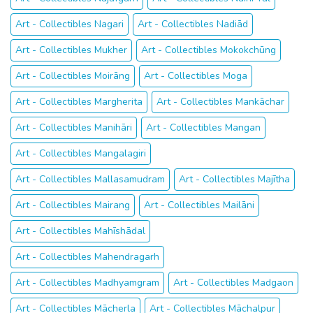
Art - Collectibles Nagari
Art - Collectibles Nadiād
Art - Collectibles Mukher
Art - Collectibles Mokokchūng
Art - Collectibles Moirāng
Art - Collectibles Moga
Art - Collectibles Margherita
Art - Collectibles Mankāchar
Art - Collectibles Manihāri
Art - Collectibles Mangan
Art - Collectibles Mangalagiri
Art - Collectibles Mallasamudram
Art - Collectibles Majītha
Art - Collectibles Mairang
Art - Collectibles Mailāni
Art - Collectibles Mahīshādal
Art - Collectibles Mahendragarh
Art - Collectibles Madhyamgram
Art - Collectibles Madgaon
Art - Collectibles Mācherla
Art - Collectibles Māchalpur