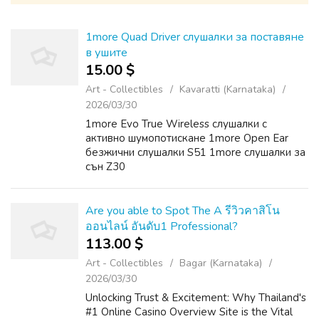
1more Quad Driver слушалки за поставяне
в ушите
15.00 $
Art - Collectibles
Kavaratti (Karnataka)
2026/03/30
1more Evo True Wireless слушалки с
активно шумопотискане 1more Open Ear
безжични слушалки S51 1more слушалки за
сън Z30
Are you able to Spot The A รีวิวคาสิโน
ออนไลน์ อันดับ1 Professional?
113.00 $
Art - Collectibles
Bagar (Karnataka)
2026/03/30
Unlocking Trust & Excitement: Why Thailand's
#1 Online Casino Overview Site is the Vital